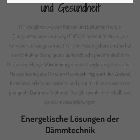
und Gesundheit
Für die Dämmung von Rohren und Leitungen hat die
Energieeinsparverordnung (EnEV) Mindestanforderungen
formuliert, diese gelten auch für den Heizungsbereich. Das hat
sie nicht ohne Grund getan, denn schlecht gedämmte Rohre
lassen eine Menge Wärmeenergie unnütz verloren gehen. Unser
Meisterbetrieb aus Münster-Havixbeck inspiziert den Zustand
Ihres Wasserleitungssystems und plant mit Ihnen zusammen
geeignete Dämmmaßnahmen. Das gilt sowohl für die Kalt- wie
die Warmwasserleitungen.
Energetische Lösungen der
Dämmtechnik