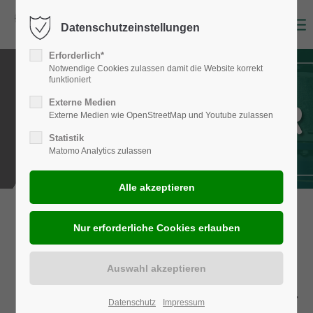
Datenschutzeinstellungen
Erforderlich*
Notwendige Cookies zulassen damit die Website korrekt
funktioniert
SÄNITÄR
Externe Medien
Externe Medien wie OpenStreetMap und Youtube zulassen
Statistik
Matomo Analytics zulassen
ROHRISOLIERUNG IM
SANITÄRBEREICH
Eine Investition in Nachhaltigkeit
Datenschutz
Impressum